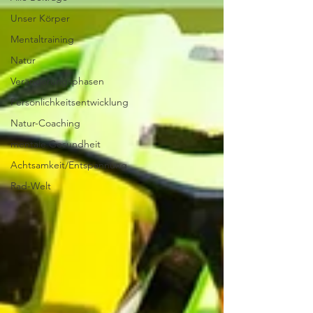
Unser Körper
Mentaltraining
Natur
Veränderungsphasen
Persönlichkeitsentwicklung
Natur-Coaching
mentale Gesundheit
Achtsamkeit/Entspannung
Rad-Welt