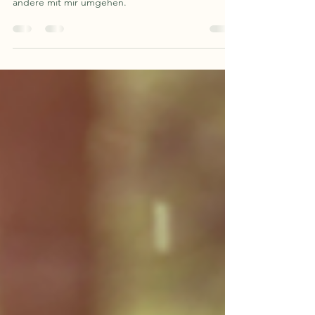
Was sind Scannerpersönlickeiten und wieso zähle
ich dazu. Wie gehe ich mit mir um und wie sollten
andere mit mir umgehen.