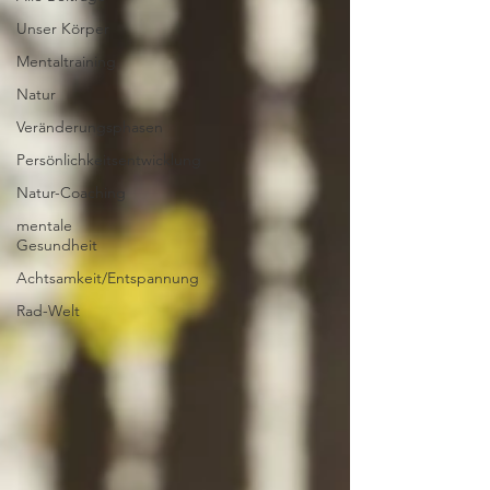
Unser Körper
Mentaltraining
Natur
Veränderungsphasen
Persönlichkeitsentwicklung
Natur-Coaching
mentale
Gesundheit
Achtsamkeit/Entspannung
Rad-Welt