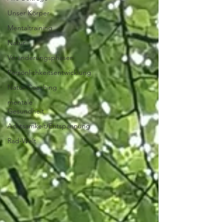
Unser Körper
Mentaltraining
Natur
Veränderungsphasen
Persönlichkeitsentwicklung
Natur-Coaching
mentale
Gesundheit
Achtsamkeit/Entspannung
Rad-Welt