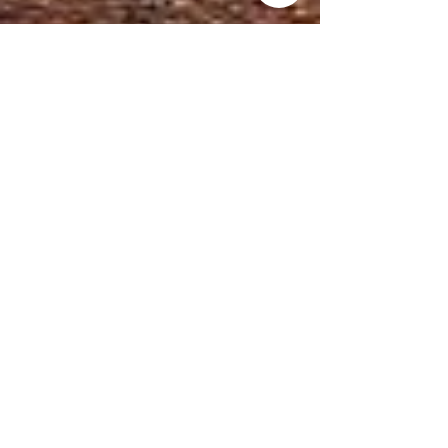
Melanie's Blog
16. Nov. 2021
2 Min. Lesezeit
Armbrüche und dennoch
weiter trainiert