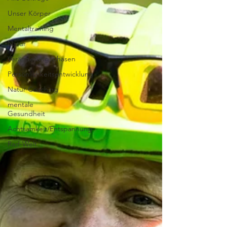
Unser Körper
Mentaltraining
Natur
Veränderungsphasen
Persönlichkeitsentwicklung
Natur-Coaching
mentale
Gesundheit
Achtsamkeit/Entspannung
Rad-Welt