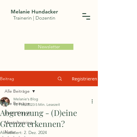
Melanie Hundacker
Trainerin | Dozentin
Newsletter
Beitrag
Registrieren
Alle Beiträge
Melanie's Blog
Alle Beiträge
15. Feb. 2023
5 Min. Lesezeit
Abgrenzung - (D)eine
Unser Körper
Grenze erkennen?
Mentaltraining
Natur
Aktualisiert:
2. Dez. 2024