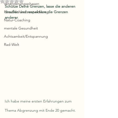
Mit NaN von 5 Sternen bewertet.
Veränderungsphasen
Schütze Deine Grenzen, lasse die anderen 
Persönlichkeitsentwicklung
draußen und respektiere die Grenzen 
anderer
.
Natur-Coaching
mentale Gesundheit
Achtsamkeit/Entspannung
Rad-Welt
Ich habe meine ersten Erfahrungen zum 
Thema Abgrenzung mit Ende 20 gemacht. 