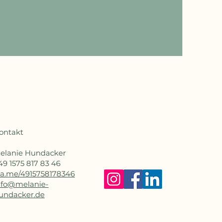
ontakt
elanie Hundacker
49 1575 817 83 46
a.me/4915758178346​
nfo@melanie-
undacker.de