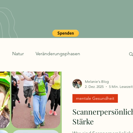
g
Natur
Veränderungsphasen
ing
mentale Gesundheit
Melanie's Blog
2. Dez. 2025
5 Min. Lesezeit
mentale Gesundheit
Scannerpersönlichk
Stärke