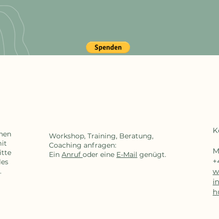
K
chen
Workshop, Training, Beratung,
mit
Coaching anfragen:
M
itte
Ein
Anruf
oder eine
E-Mail
genügt.
+
iles
.
w
i
h