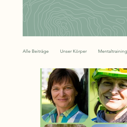
Alle Beiträge
Unser Körper
Mentaltrainin
Persönlichkeitsentwicklung
Natur-Coach
Achtsamkeit/Entspannung
Rad-Welt