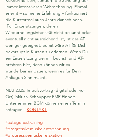
Kurzformel sein, sondern die Schulung der 
immer intensiveren Wahrnehmung. Einmal 
erlernt – so meine Erfahrung – funktioniert 
die Kurzformel auch Jahre danach noch.  
 Für Einzelsitzungen, deren 
Wiederholungsintensität nicht bekannt oder 
eventuell nicht ausreichend ist, ist das AT 
weniger geeignet. Somit wäre AT für Dich 
bevorzugt in Kursen zu erlernen. Wenn Du 
ein Einzelsitzung bei mir buchst, und AT-
erfahren bist, dann können wir es 
wunderbar einbauen, wenn es für Dein 
Anliegen Sinn macht.
NEU 2025: Impulsvortrag (digital oder vor 
Ort) inklusiv Schnupper-PMR Einheit.
Unternehmen BGM können einen Termin 
anfragen - 
KONTAKT
#autogenestraining
#progressivemuskelentspannung
#progressivemuskelrelaxation