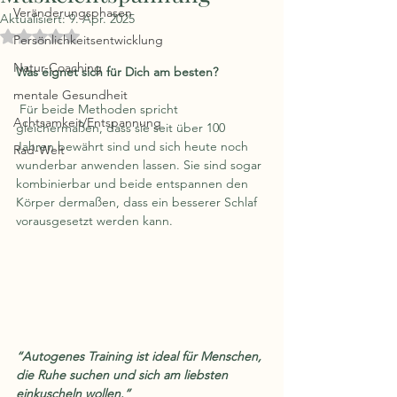
Veränderungsphasen
Aktualisiert:
9. Apr. 2025
Mit NaN von 5 Sternen bewertet.
Persönlichkeitsentwicklung
Natur-Coaching
Was eignet sich für Dich am besten?
mentale Gesundheit
 Für beide Methoden spricht 
Achtsamkeit/Entspannung
gleichermaßen, dass sie seit über 100 
Jahren bewährt sind und sich heute noch 
Rad-Welt
wunderbar anwenden lassen. Sie sind sogar 
kombinierbar und beide entspannen den 
Körper dermaßen, dass ein besserer Schlaf 
vorausgesetzt werden kann. 
“Autogenes Training ist ideal für Menschen, 
die Ruhe suchen und sich am liebsten 
einkuscheln wollen.”