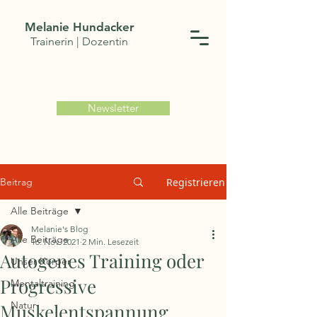
Melanie Hundacker
Trainerin | Dozentin
Newsletter
Beitrag
Registrieren
Alle Beiträge
Melanie's Blog
Alle Beiträge
16. Nov. 2021
2 Min. Lesezeit
Autogenes Training oder
Unser Körper
Progressive
Mentaltraining
Natur
Muskelentspannung